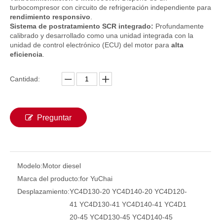
turbocompresor con circuito de refrigeración independiente para
rendimiento responsivo
.
Sistema de postratamiento SCR integrado:
Profundamente
calibrado y desarrollado como una unidad integrada con la
unidad de control electrónico (ECU) del motor para
alta
eficiencia
.
Cantidad:
Preguntar
Motor diésel BF4L914 62Kw/66kw 1500/1800/2300rpm, maquinaria refrigerada por aire, motor diésel de 4 cilindros, motor de ingeniería de 4 tiempos
Motor diésel TCD2015 V06 360KW 1800-2100rpm Motor diésel refrigerado por agua 6 cilindros Motor de ingeniería de 4 tiempos para Deutz para maquinaria de construcción
Modelo:
Motor diesel
Marca del producto:
for YuChai
Desplazamiento:
YC4D130-20 YC4D140-20 YC4D120-
41 YC4D130-41 YC4D140-41 YC4D1
20-45 YC4D130-45 YC4D140-45