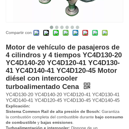
Compartir con:
Motor diésel marino de 6 cilindros, maquinaria de ingeniería WD618.C-16 refrigerada por agua, motor diésel marino
Motor diésel marino de 6 cilindros, maquinaria de ingeniería WD618.C-11 refrigerada por agua, motor diésel marino para barcos con bomba de agua industrial
Motor de vehículo de pasajeros de
4 cilindros y 4 tiempos YC4D130-20
YC4D140-20 YC4D120-41 YC4D130-
41 YC4D140-41 YC4D120-45 Motor
diésel con intercooler
turboalimentado Cena
YC4D130-20 YC4D140-20 YC4D120-41 YC4D130-41
YC4D140-41 YC4D120-45 YC4D130-45 YC4D140-45
Explicación:
Sistema Common Rail de alta presión de Bosch:
Garantiza
la combustión completa del combustible durante
bajo consumo
de combustible
y
bajas emisiones
.
Motor diésel F2L912 Maquinaria refrigerada por aire Motor diésel de 2 cilindros Motor de ingeniería de 4 tiempos 14kw ~ 20kw 1500/1800/2300rpm
Motor diésel F10L413FW Maquinaria refrigerada por aire Motor diésel 170kw-228kw 2300rpm 10 cilindros Motor de ingeniería de 4 tiempos
Turboalimentación e intercooler:
Dispone de un