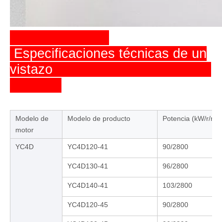
Especificaciones técnicas de un
vistazo
Modelo de
Modelo de producto
Potencia (kW/r/min
motor
YC4D
YC4D120-41
90/2800
YC4D130-41
96/2800
YC4D140-41
103/2800
YC4D120-45
90/2800