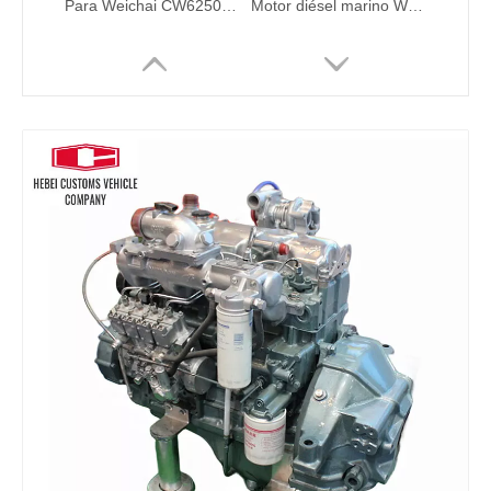
Para Weichai CW6250ZLC-1N motor diésel marino refrigerado por agua 1058 Kw /720 rpm para barcos refrigeración por agua posenfriamiento turboalimentado
Motor diésel marino WD10C190-15 WD10C200-21, 6 cilindros, maquinaria de ingeniería refrigerada por agua, motor diésel marino para barcos industriales con bomba de agua
Motor diésel marino WD10C170-15, 6 cilindros, maquinaria de ingeniería refrigerada por agua, motor diésel marino para barcos industriales con bomba de agua
Motor diésel marino de 6 cilindros, maquinaria de ingeniería WHM6160 refrigerada por agua, motor diésel marino