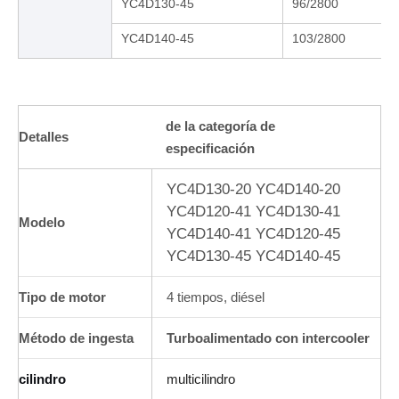
YC4D130-45
96/2800
YC4D140-45
103/2800
de la categoría de
Detalles
especificación
YC4D130-20 YC4D140-20
YC4D120-41 YC4D130-41
Modelo
YC4D140-41 YC4D120-45
YC4D130-45 YC4D140-45
Tipo de motor
4 tiempos, diésel
Método de ingesta
Turboalimentado con intercooler
cilindro
multicilindro