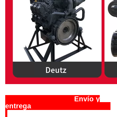
️ Envío y
entrega