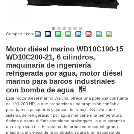
Compartir con:
325hp-360hp 1800rpm-2200rpm 6L 6LTAA8.9 Para motor diésel marino refrigerado por agua Weichai para barcos con bomba de agua industrial Refrigeración por agua Postenfriamiento turboalimentado
Para Weichai D226B-3C1 motor diésel marino refrigerado por agua 48hp 1800rpm para barcos refrigeración por agua posenfriamiento turboalimentado
Motor diésel marino WD10C190-15
WD10C200-21, 6 cilindros,
maquinaria de ingeniería
refrigerada por agua, motor diésel
marino para barcos industriales
con bomba de agua
Este motor diésel marino Weichai ofrece una potencia constante
de 190-200 HP, lo que proporciona una propulsión confiable
para barcos pesqueros y barcos de trabajo. Su avanzado
sistema de refrigeración por agua mantiene una temperatura
óptima durante el funcionamiento prolongado, lo que garantiza
una larga vida útil. El sistema de turbocompresor integrado
230hp-260hp 1800rpm-2200rpm 6CT 6CTA8.3 para motor diésel marino refrigerado por agua Weichai para barcos con bomba de agua industrial refrigeración por agua poseenfriamiento turboalimentado
Motor diésel 6BT 6BTA5.9 180hp 210hp 1800rpm 2200rpm 2500rpm 6 cilindros para bomba de agua Mina de oro Agricultura Motor diésel marino refrigerado por agua para barcos
mejora la eficiencia de la combustión para una respuesta de