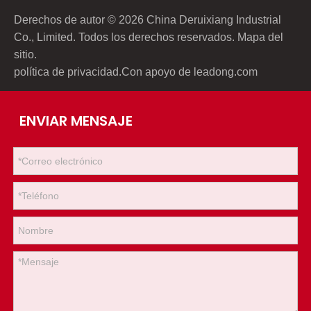
Derechos de autor ©
2026
China Deruixiang Industrial
Co., Limited. Todos los derechos reservados.
Mapa del
sitio
.
política de privacidad
.Con apoyo de
leadong.com
ENVIAR MENSAJE