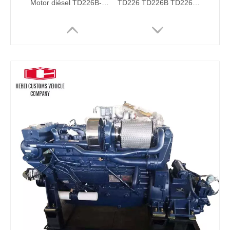
Motor diésel TD226B-3C, motor diésel marino refrigerado por agua de 6 cilindros para bombas de agua industriales, barcos, maquinaria de ingeniería de refrigeración por agua
TD226 TD226B TD226B-4C2Motor diésel Motor diésel marino refrigerado por agua de 6 cilindros para bombas de agua industriales Barcos Maquinaria de ingeniería de refrigeración por agua
Motor diésel SC11CB220G2B1, motor diésel marino refrigerado por agua de 6 cilindros para bombas de agua industriales, barcos, maquinaria de ingeniería de refrigeración por agua
KTA19-M KTA19-M3 447kw 1800 rpm Motor de 4 tiempos y 6 cilindros Motor marino Motor diésel para fueraborda marino Motor diésel para barcos refrigerado por agua