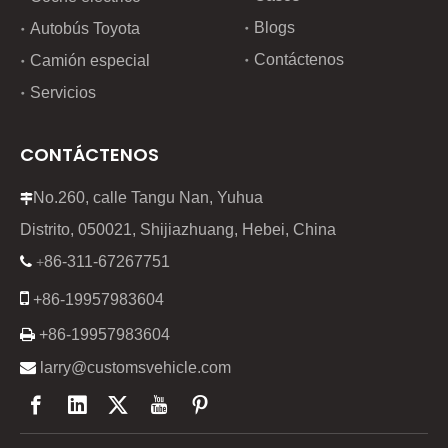
Blogs
Autobús Toyota
Contáctenos
Camión especial
Servicios
CONTÁCTENOS
No.260, calle Tangu Nan, Yuhua

Distrito, 050021, Shijiazhuang, Hebei, China
86-311-67267751

+

+86-19957983604

+86-19957983604

larry@customsvehicle.com