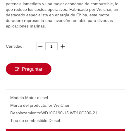
potencia inmediata y una mejor economía de combustible, lo
que reduce los costos operativos. Fabricado por Weichai, un
destacado especialista en energía de China, este motor
duradero representa una inversión rentable para diversas
aplicaciones marinas.
Cantidad:
Preguntar
Para Weichai CW8250ZLC-1 Motor diésel marino refrigerado por agua Motores principales Motores principales marinos
Para Weichai CW6250ZLC-1N motor diésel marino refrigerado por agua 1058 Kw /720 rpm para barcos refrigeración por agua posenfriamiento turboalimentado
Modelo:
Motor diesel
Marca del producto:
for WeiChai
Desplazamiento:
WD10C190-15 WD10C200-21
Tipo de combustible:
Diesel