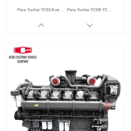
Para Yuchai YC6CA serie barco motor diésel YC6CA1400C YC6CA1600L-C20 YC6CA1500L-C20 YC6CA1300L-C20 YC6CA1400L-C22
Para Yuchai YC6B YCB6.9 serie motor diésel de accionamiento de barco YC6108CA YC6108CA1 YC6108ZC YC6108ZCA YC6108ZLCA YC6B150C YC6B165L-C20 YC6B165C YC6108ZLCA YC6B165L-C22
Para motor diésel serie Yuchai YC16VTD2270-D30, motor G-Drive de 16 cilindros YC16VTD2270-D30 YC16VTD2510-D30 YC16VTD2270-D32 YC16VTD2510-D32 YC16VTD2700-D32
para motor diésel serie Yuchai YCQ7.5 YCD6Q YCQ7.5T210-G30 YCD6Q23H8-210 YCQ7.5285-G30 YCD6Q33H6-260 Motor diésel de potencia de 6 cilindros G-Drive motor turboalimentado con intercooler