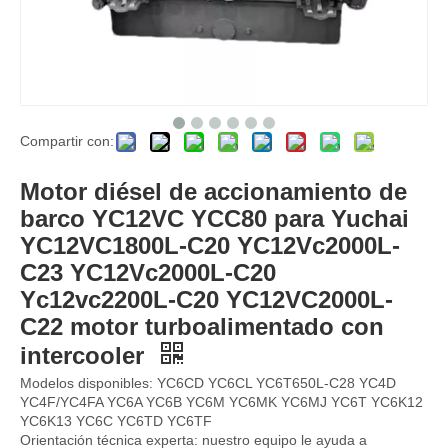
Compartir con:
Motor diésel YC6TF para barco, para Yuchai YC6TF1000L-C20 YC6TF900L-C20 YC6TF850L-C20 YC6TF820L-C20 YC6TF720L-C20, motor turboalimentado intercooler
Motor diésel de accionamiento de barco YC6TD para Yuchai YC6TD600L-C20 YC6TD650L-C20 YC6TD760L-C20 YC6TD800L-C20 YC6TD655L-C20 motor turboalimentado intercooler
Motor diésel de accionamiento de
barco YC12VC YCC80 para Yuchai
YC12VC1800L-C20 YC12Vc2000L-
C23 YC12Vc2000L-C20
Yc12vc2200L-C20 YC12VC2000L-
C22 motor turboalimentado con
intercooler
Modelos disponibles: YC6CD YC6CL YC6T650L-C28 YC4D
YC4F/YC4FA YC6A YC6B YC6M YC6MK YC6MJ YC6T YC6K12
YC6K13 YC6C YC6TD YC6TF
Orientación técnica experta: nuestro equipo le ayuda a