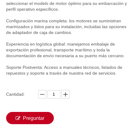
seleccionar el modelo de motor óptimo para su embarcación y
Motor diésel YC6M YC6MK para barco, para Yuchai YC6M280-20 YC6M375-20 YC6MK400-40, motor turboalimentado intercooler
Motor diésel de accionamiento de barco YC6MJ para Yuchai YC6MJ365L-C20 YC6MJ410L-C20 YC6MJ450L-C20 YC6MJ550L-C20 motor turboalimentado intercooler
perfil operativo específicos.
Configuración marina completa: los motores se suministran
marinizados y listos para su instalación, incluidas las opciones
de adaptador de caja de cambios.
Experiencia en logística global: manejamos embalaje de
exportación profesional, transporte marítimo y toda la
documentación de envío necesaria a su puerto más cercano.
Soporte Postventa: Acceso a manuales técnicos, listados de
repuestos y soporte a través de nuestra red de servicios.
Cantidad:
Motor diésel de accionamiento de barco YC6K12 para Yuchai YC6K365L-C20 YC6K400L-C20 YC6K420L-C20 YC6K460L-C20 YC6K500L-C20 YC6K550L-C20 YC6K600L-C20 motor turboalimentado con intercooler
Motor diésel de accionamiento de barco YC6C para Yuchai YC6C480L-C20 YC6C530L-C20 YC6C620L-C20 YC6C650L-C20 YC6C670L-C20 YC6C700L-C20 YC6C730L-C20 YC6C820L-C20 Motor intercooler turboalimentado YC6C820L-C21
Preguntar