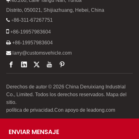
No.260, calle Tangu Nan, Yuhua

Distrito, 050021, Shijiazhuang, Hebei, China
86-311-67267751

+

+86-19957983604

+86-19957983604

larry@customsvehicle.com
Derechos de autor ©
2026
China Deruixiang Industrial
Co., Limited. Todos los derechos reservados.
Mapa del
sitio
.
política de privacidad
.Con apoyo de
leadong.com
ENVIAR MENSAJE