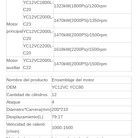
YC12VC1800L-
1323kW(1800Ps)/1200rpm
C20
YC12VC2000L-
1470kW(2000PS)/1350rpm
Motor
C23
principal
YC12VC2000L-
1470kW(2000PS)/1500rpm
C20
YC12VC2200L-
1618kW(2200Ps)/1500rpm
C20
Motor
YC12VC2000L-
1470kW(2000PS)/1500rpm
auxiliar
C22
Nombre del producto
Ensamblaje del motor
OEM
YC12VC YCC80
Cantidad de cilindros
12
Ataque
4
Diámetro*Carrera(mm)
200*210
Desplazamiento(L)
79.17
Velocidad de ralentí
1000-1500
(r/min)