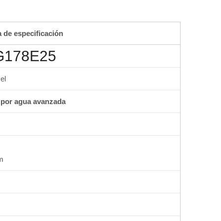
a de especificación
178E25
el
 por agua avanzada
m