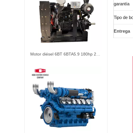
garantía
Tipo de b
Entrega
Motor diésel 6BT 6BTA5.9 180hp 210hp 1800rpm 2200rpm 2500rpm 6 cilindros para bomba de agua Mina de oro Agricultura Motor diésel marino refrigerado por agua para barcos