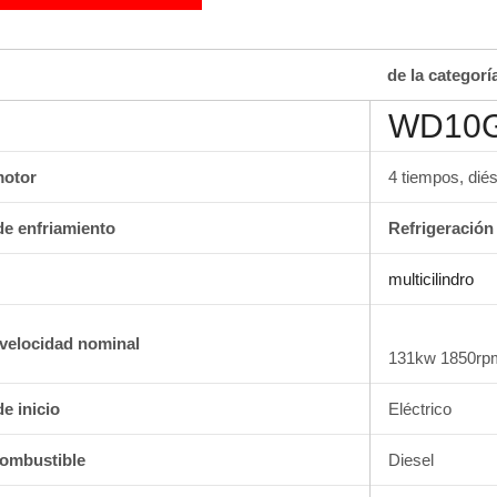
de la categorí
WD10G
motor
4 tiempos, diés
de enfriamiento
Refrigeración
multicilindro
/velocidad nominal
131kw 1850rp
e inicio
Eléctrico
combustible
Diesel