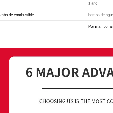
1 año
omba de combustible
bomba de agu
Por mar, por ai