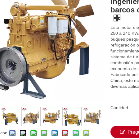
ingenier
barcos 
Este motor di
250 a 240 KW,
buques pesque
refrigeración
funcionamiento
sistema de tur
combustión pa
economía de co
Fabricado por
China, este mo
diversas aplic
Cantidad:
Preg
 con: