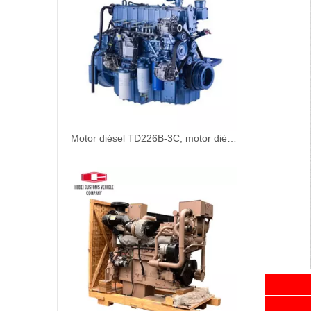
Motor diésel TD226B-3C, motor diésel marino refrigerado por agua de 6 cilindros para bombas de agua industriales, barcos, maquinaria de ingeniería de refrigeración por agua
Es