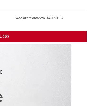
Desplazamiento:
WD10G178E25
ucto