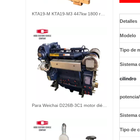
KTA19-M KTA19-M3 447kw 1800 rpm Motor de 4 tiempos y 6 cilindros Motor marino Motor diésel para fueraborda marino Motor diésel para barcos refrigerado por agua
Detalles
Modelo
Tipo de 
Sistema 
cilindro
potencia
Para Weichai D226B-3C1 motor diésel marino refrigerado por agua 48hp 1800rpm para barcos refrigeración por agua posenfriamiento turboalimentado
Sistema d
Tipo de 