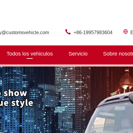
ry@customsvehicle.com
+86-19957983604
E
Todos los vehiculos
Servicio
Sobre nosot