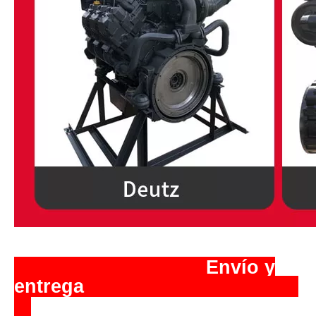
️ Envío y
entrega