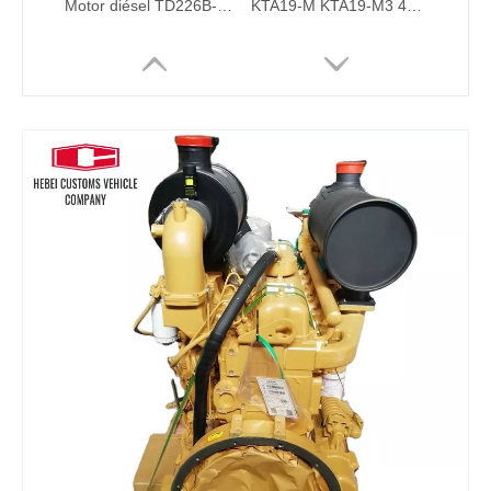
Motor diésel TD226B-3C, motor diésel marino refrigerado por agua de 6 cilindros para bombas de agua industriales, barcos, maquinaria de ingeniería de refrigeración por agua
KTA19-M KTA19-M3 447kw 1800 rpm Motor de 4 tiempos y 6 cilindros Motor marino Motor diésel para fueraborda marino Motor diésel para barcos refrigerado por agua
Para Weichai D226B-3C1 motor diésel marino refrigerado por agua 48hp 1800rpm para barcos refrigeración por agua posenfriamiento turboalimentado
Motor diésel 6BT 6BTA5.9 180hp 210hp 1800rpm 2200rpm 2500rpm 6 cilindros para bomba de agua Mina de oro Agricultura Motor diésel marino refrigerado por agua para barcos