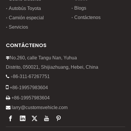
Blogs
Autobús Toyota
Contáctenos
Camión especial
Servicios
CONTÁCTENOS
No.260, calle Tangu Nan, Yuhua

Distrito, 050021, Shijiazhuang, Hebei, China
86-311-67267751

+

+86-19957983604

+86-19957983604

larry@customsvehicle.com