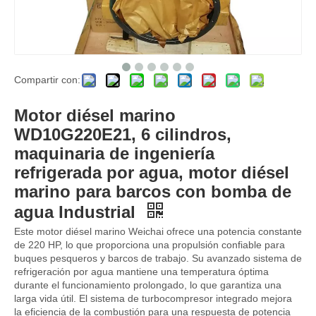
Compartir con:
Para Weichai CW8250ZLC-1 Motor diésel marino refrigerado por agua Motores principales Motores principales marinos
Para Weichai CW6250ZLC-1N motor diésel marino refrigerado por agua 1058 Kw /720 rpm para barcos refrigeración por agua posenfriamiento turboalimentado
Motor diésel marino
WD10G220E21, 6 cilindros,
maquinaria de ingeniería
refrigerada por agua, motor diésel
marino para barcos con bomba de
agua Industrial
Este motor diésel marino Weichai ofrece una potencia constante
de 220 HP, lo que proporciona una propulsión confiable para
buques pesqueros y barcos de trabajo. Su avanzado sistema de
refrigeración por agua mantiene una temperatura óptima
durante el funcionamiento prolongado, lo que garantiza una
larga vida útil. El sistema de turbocompresor integrado mejora
Motor diésel marino WD10C190-15 WD10C200-21, 6 cilindros, maquinaria de ingeniería refrigerada por agua, motor diésel marino para barcos industriales con bomba de agua
Motor diésel marino WD10C170-15, 6 cilindros, maquinaria de ingeniería refrigerada por agua, motor diésel marino para barcos industriales con bomba de agua
la eficiencia de la combustión para una respuesta de potencia