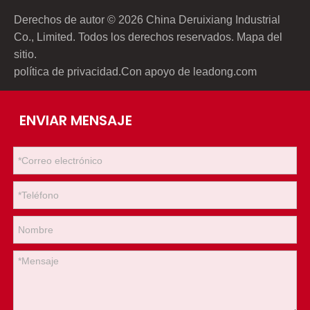
Derechos de autor ©
2026
China Deruixiang Industrial
Co., Limited. Todos los derechos reservados.
Mapa del
sitio
.
política de privacidad
.Con apoyo de
leadong.com
ENVIAR MENSAJE