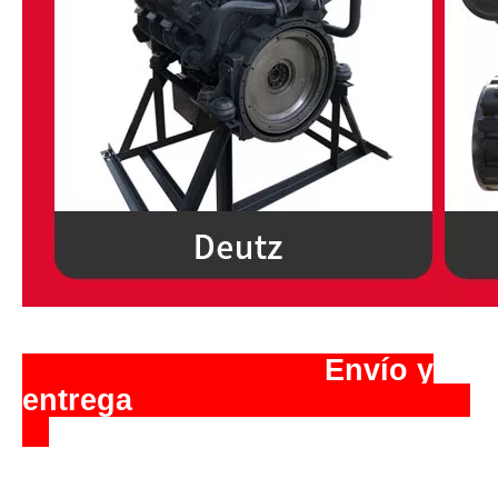
️ Envío y
entrega