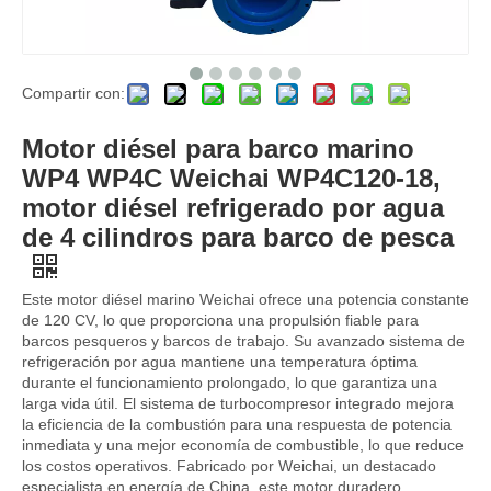
Compartir con:
Para Weichai CW8250ZLC-1 Motor diésel marino refrigerado por agua Motores principales Motores principales marinos
Para Weichai CW6250ZLC-1N motor diésel marino refrigerado por agua 1058 Kw /720 rpm para barcos refrigeración por agua posenfriamiento turboalimentado
Motor diésel para barco marino
WP4 WP4C Weichai WP4C120-18,
motor diésel refrigerado por agua
de 4 cilindros para barco de pesca
Este motor diésel marino Weichai ofrece una potencia constante
de 120 CV, lo que proporciona una propulsión fiable para
barcos pesqueros y barcos de trabajo. Su avanzado sistema de
refrigeración por agua mantiene una temperatura óptima
durante el funcionamiento prolongado, lo que garantiza una
larga vida útil. El sistema de turbocompresor integrado mejora
la eficiencia de la combustión para una respuesta de potencia
inmediata y una mejor economía de combustible, lo que reduce
Motor diésel marino WD10C190-15 WD10C200-21, 6 cilindros, maquinaria de ingeniería refrigerada por agua, motor diésel marino para barcos industriales con bomba de agua
Motor diésel marino WD10C170-15, 6 cilindros, maquinaria de ingeniería refrigerada por agua, motor diésel marino para barcos industriales con bomba de agua
los costos operativos. Fabricado por Weichai, un destacado
especialista en energía de China, este motor duradero