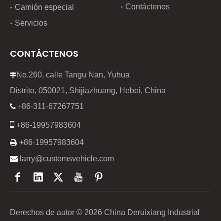
Contáctenos
Camión especial
Servicios
CONTÁCTENOS
No.260, calle Tangu Nan, Yuhua

Distrito, 050021, Shijiazhuang, Hebei, China
86-311-67267751

+

+86-19957983604

+86-19957983604

larry@customsvehicle.com
Derechos de autor ©
2026
China Deruixiang Industrial