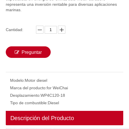
representa una inversión rentable para diversas aplicaciones
marinas.
Cantidad:
Preguntar
Motor diésel marino de 6 cilindros, maquinaria de ingeniería WHM6160 refrigerada por agua, motor diésel marino
Motor diésel marino de 6 cilindros, maquinaria de ingeniería WD618.C-16 refrigerada por agua, motor diésel marino
Modelo:
Motor diesel
Marca del producto:
for WeiChai
Desplazamiento:
WP4C120-18
Tipo de combustible:
Diesel
Descripción del Producto