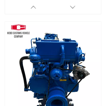
Para Weichai D226B-3C1 motor diésel marino refrigerado por agua 48hp 1800rpm para barcos refrigeración por agua posenfriamiento turboalimentado
Motor diésel 6BT 6BTA5.9 180hp 210hp 1800rpm 2200rpm 2500rpm 6 cilindros para bomba de agua Mina de oro Agricultura Motor diésel marino refrigerado por agua para barcos