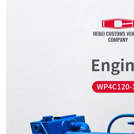
Motor diésel marino de 6 cilindros, maquinaria de ingeniería WD618.C-11 refrigerada por agua, motor diésel marino para barcos con bomba de agua industrial