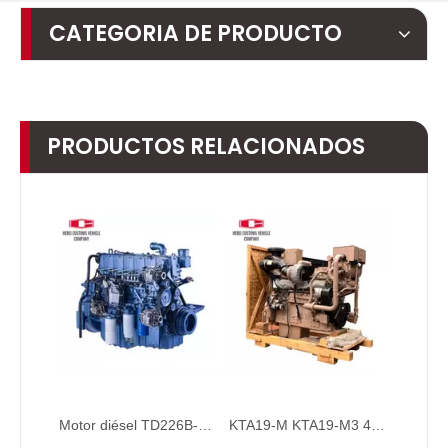
CATEGORIA DE PRODUCTO
PRODUCTOS RELACIONADOS
Motor diésel TD226B-3C, motor diésel marino refrigerado por agua de 6 cilindros para bombas de agua industriales, barcos, maquinaria de ingeniería de refrigeración por agua
KTA19-M KTA19-M3 447kw 1800 rpm Motor de 4 tiempos y 6 cilindros Motor marino Motor diésel para fueraborda marino Motor diésel para barcos refrigerado por agua