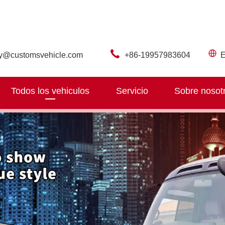
ry@customsvehicle.com
+86-19957983604
E
Todos los vehiculos
Servicio
Sobre nosot