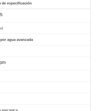
a de especificación
15
el
 por agua avanzada
rpm
a mecanica