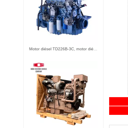
Motor diésel TD226B-3C, motor diésel marino refrigerado por agua de 6 cilindros para bombas de agua industriales, barcos, maquinaria de ingeniería de refrigeración por agua
Es