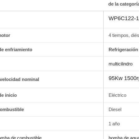
de la categorí
WP6C122-
motor
4 tiempos, diés
de enfriamiento
Refrigeración
multicilindro
95Kw 1500
/velocidad nominal
e inicio
Eléctrico
combustible
Diesel
1 año
omba de combustible
bomba de agu