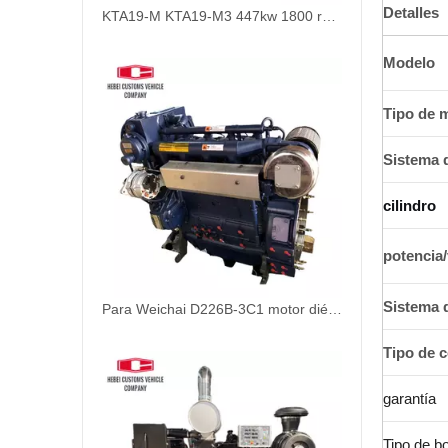
Detalles
KTA19-M KTA19-M3 447kw 1800 rpm Motor de 4 tiempos y 6 cilindros Motor marino Motor diésel para fueraborda marino Motor diésel para barcos refrigerado por agua
Modelo
Tipo de 
Sistema 
cilindro
potencia
Sistema d
Para Weichai D226B-3C1 motor diésel marino refrigerado por agua 48hp 1800rpm para barcos refrigeración por agua posenfriamiento turboalimentado
Tipo de 
garantía
Tipo de b