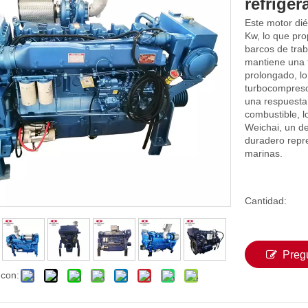
refrige
Este motor di
Kw, lo que pr
barcos de trab
mantiene una 
prolongado, lo
turbocompresor
una respuesta
combustible, l
Weichai, un de
duradero repre
marinas.
Cantidad:
Preg
 con: