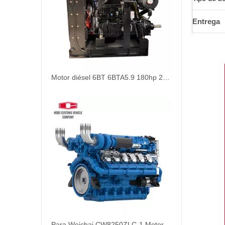
Entrega
Motor diésel 6BT 6BTA5.9 180hp 210hp 1800rpm 2200rpm 2500rpm 6 cilindros para bomba de agua Mina de oro Agricultura Motor diésel marino refrigerado por agua para barcos
Para Weichai CW8250ZLC-1 Motor diésel marino refrigerado por agua Motores principales Motores principales marinos