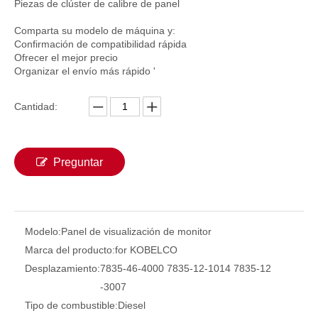
Piezas de clúster de calibre de panel
Comparta su modelo de máquina y:
Confirmación de compatibilidad rápida
Ofrecer el mejor precio
Organizar el envío más rápido '
Cantidad:
Preguntar
Panel de visualización del monitor 4164273 416-4273 para Caterpillar E312DGC E3120DGC Piezas de excavador Diesel Control del motor Monitor 4164273 416-4273
4488901 Monitor de panel de visualización de piezas eléctricas de piezas eléctricas 4488901 para CAT ZX120 ZX110 Conjunto del panel de monitor
Modelo:
Panel de visualización de monitor
Marca del producto:
for KOBELCO
Desplazamiento:
7835-46-4000 7835-12-1014 7835-12
-3007
Tipo de combustible:
Diesel