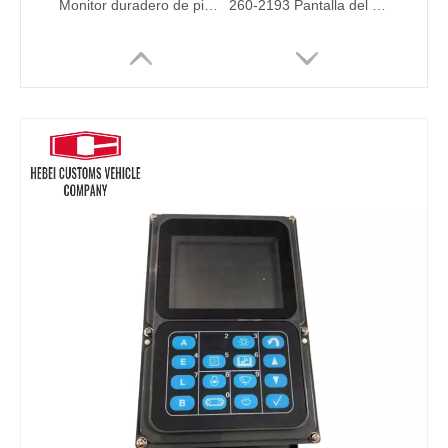
Monitor duradero de piezas excavadoras7y5500 7y-5500 para Caterpillar E320 E330 Monitor de control del motor diesel de piezas del excavador
260-2193 Pantalla del panel de la pantalla del monitor de excavador 260-2193 Monitor LCD para Caterpillar Excavator Piezas Diesel Motor CAT329D CAT320D CAT330D CAT336D
Monitor de piezas excavadoras duraderas 260-2160 2602160 157-3198 1573198 Para piezas excavadoras de oruga de oruga Motor diesel CAT320C CAT330C
Monitor Cluster 300426-00174G 300426-00174 para Hyundai DH300 DX300 Piezas eléctricas para Hyundai Cars Monitor Monitor para cargador de ruedas excavadoras