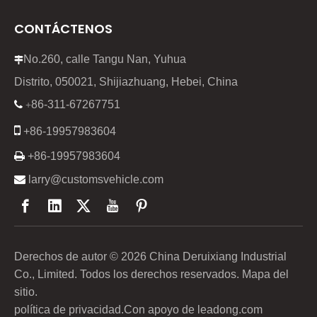
CONTÁCTENOS
No.260, calle Tangu Nan, Yuhua

Distrito, 050021, Shijiazhuang, Hebei, China
86-311-67267751

+

+86-19957983604

+86-19957983604

larry@customsvehicle.com
Derechos de autor ©
2026
China Deruixiang Industrial
Co., Limited. Todos los derechos reservados.
Mapa del
sitio
.
política de privacidad
.Con apoyo de
leadong.com