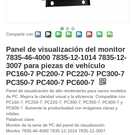
Compartir con:
YV59S00003F2 Excavador Panel Panel de calibre Piezas de clúster Monitor para Kobelco Monitor SK200-6E SK210-6E
Monitor de piezas de excavadoras YN59S00039F5 YN59S00039F5 Piezas de calibre Monitor de calibre para Kobelco SK200-10 SK210-10
Panel de visualización del monitor
7835-46-4000 7835-12-1014 7835-12-
3007 para piezas de vehículo
PC160-7 PC200-7 PC220-7 PC300-7
PC350-7 PC400-7 PC600-7
Panel de visualización de alto rendimiento para varios modelos
de PC. Mejora la claridad visual y la eficiencia. Compatible con
PC160-7, PC200-7, PC220-7, PC300-7, PC350-7, PC400-7 y
PC600-7. Aumente la productividad con imágenes claras y
nítidas.
Palabras clave:
Monitor de la serie de PC del panel de visualización
Monitor 7835-46-4000 7835-12-1014 7835-12-3007
Piezas de clúster de medidor de panel de visualización de excavador YN10M00001S013 SK120-5 SK120LC-5 SK200-5 SK200LC-5 para panel de monitor Kobelco
Monitor R140-9 R220-9 R330-9 21Q6-33400 21Q6-33401 21Q6-30400 Piezas eléctricas para Hyundai Cars Monitor Pantalla para excavadoras