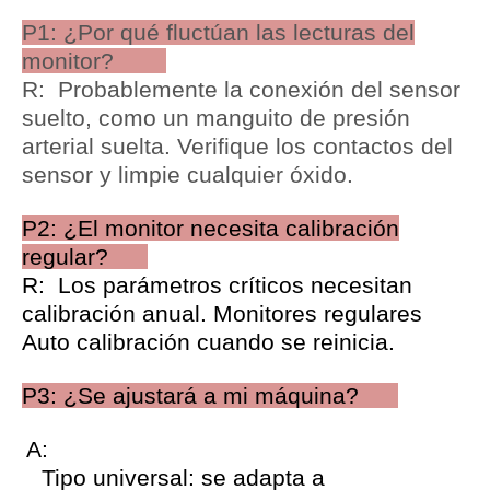
P1: ¿Por qué fluctúan las lecturas del
monitor?
R: Probablemente la conexión del sensor
suelto, como un manguito de presión
arterial suelta. Verifique los contactos del
sensor y limpie cualquier óxido.
P2: ¿El monitor necesita calibración
regular?
R: Los parámetros críticos necesitan
calibración anual. Monitores regulares
Auto calibración cuando se reinicia.
P3: ¿Se ajustará a mi máquina?
A:
Tipo universal: se adapta a