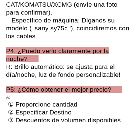
CAT/KOMATSU/XCMG (envíe una foto
para confirmar).
Específico de máquina: Díganos su
modelo ( 'sany sy75c '), coincidiremos con
los cables.
P4: ¿Puedo verlo claramente por la
noche?
R: Brillo automático: se ajusta para el
día/noche, luz de fondo personalizable!
P5: ¿Cómo obtener el mejor precio?
A:
① Proporcione cantidad
② Especificar Destino
③ Descuentos de volumen disponibles