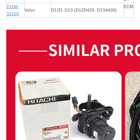
21Q8-
ECM
Volvo
D12D, D13 (D12D420, D13A430)
32103