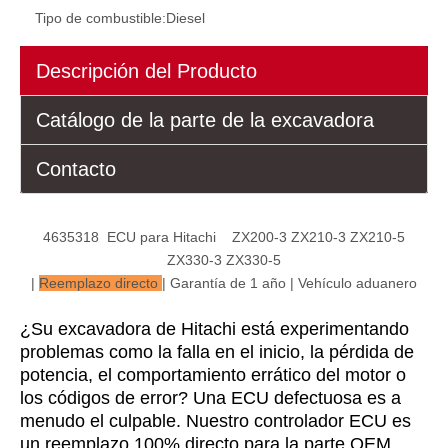
Tipo de combustible:
Diesel
Descripción del Producto
Catálogo de la parte de la excavadora
21Q6-32181 21Q6-32180 Panel de tablas de control del controlador de la ECU para vehículos Hyundai R220LC-9S R220-9
Controlador MCU Programado CPU ECU 21N1-33100 Unidad de control de máquina del controlador RD80-7 para Hyundai
Contacto
4635318
ECU para Hitachi
ZX200-3 ZX210-3 ZX210-5
ZX330-3 ZX330-5
|
Reemplazo directo
| Garantía de 1 año | Vehículo aduanero
¿Su excavadora de Hitachi está experimentando
problemas como la falla en el inicio, la pérdida de
potencia, el comportamiento errático del motor o
los códigos de error? Una ECU defectuosa es a
menudo el culpable. Nuestro controlador ECU es
un reemplazo 100% directo para la parte OEM