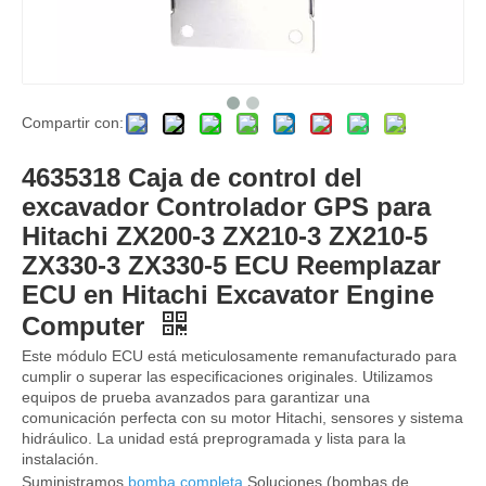
Compartir con:
Controlador ECU YA00002098 para Hitachi ZX200-5G ECU Reemplace ECU en Hitachi Excavator Engine Computer Control de control del motor
783426002 7834216000 7834216003 placa controladora de motor 7834-21-6002 7834-21-6000 7834-21-6003 para PC200-6 PC220-6 6D102 Circuito ECU Controlador de controlador ECU
4635318 Caja de control del
excavador Controlador GPS para
Hitachi ZX200-3 ZX210-3 ZX210-5
ZX330-3 ZX330-5 ECU Reemplazar
ECU en Hitachi Excavator Engine
Computer
Este módulo ECU está meticulosamente remanufacturado para
cumplir o superar las especificaciones originales. Utilizamos
equipos de prueba avanzados para garantizar una
comunicación perfecta con su motor Hitachi, sensores y sistema
hidráulico. La unidad está preprogramada y lista para la
instalación.
Panel de tablas de controlador 7835-26-1009 Controlador de bomba excavadora ECU 7835261009 CDI 50 CC Euro4 + Unidad de control de la ECU del controlador para PC220LC-7 PC210LC-7
7835-46-1007 7835-46-1009 Controlador de bomba de excavadores ECU 7835461007 7835461009 OBD2 Nuevo unidad de control de piezas de motor ECU PC200-8 PC220-8
Suministramos
bomba completa
Soluciones (bombas de