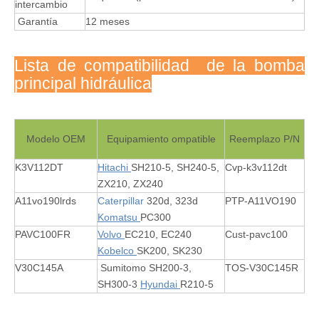
intercambio
Garantía
12 meses
Lista de compatibilidad de la bomba
principal hidráulica
Modelo OEM
Equipamiento ompatible
Reemplazo P/N
K3V112DT
Hitachi
SH210-5, SH240-5,
Cvp-k3v112dt
ZX210, ZX240
A11vo190lrds
Caterpillar
320d, 323d
PTP-A11VO190
Komatsu
PC300
PAVC100FR
Volvo
EC210, EC240
Cust-pavc100
Kobelco
SK200, SK230
V30C145A
Sumitomo SH200-3,
TOS-V30C145R
SH300-3
Hyundai
R210-5