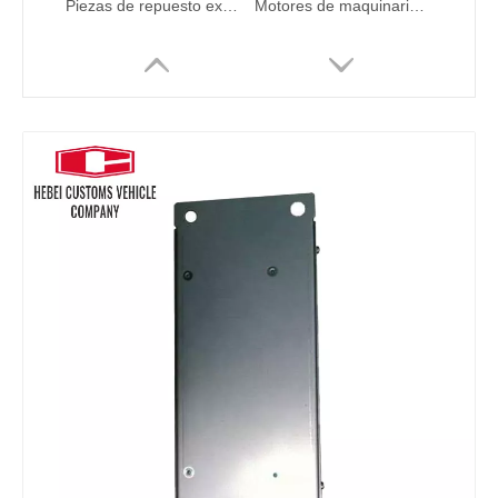
Piezas de repuesto excavadoras 326-4635 3264635 C6.4 3264635 MOTOR 320D C4.2 C4.4 C6.6 Bomba de combustible 326-4635 3264635 C6.4 3264635 Para partes hidráulicas de cataterpilares de combustible de combustible hidráulico Factory Factory Factory Factory Factory Factory Factory Factory
Motores de maquinaria Bomba principal Bomba hidráulica Assy YY10V00009F6 YY10V00009F1 K7V63DTP para Kobelco SK130-8 SK140-8 P
9276191 Controlador ECU para Hitachi ZX200-5GZX200-3 ZX330-3 ECU Reemplazar ECU en la unidad de control del motor del motor del motor Hitachi en el excavador
4631129 Controlador ECU para Hitachi ZX200-5GZX200-3 ZX330-3 ECU Reemplace ECU en la unidad de control del motor del motor del motor Hitachi en Hitachi Unidad de control del motor