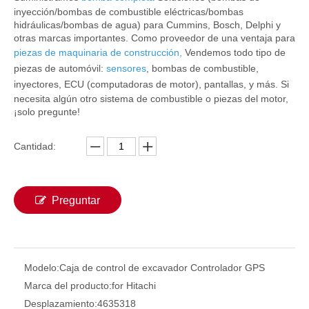
inyección/bombas de combustible eléctricas/bombas
hidráulicas/bombas de agua) para Cummins, Bosch, Delphi y
otras marcas importantes. Como proveedor de una ventaja para
piezas de maquinaria de construcción
,
Vendemos todo tipo de
piezas de automóvil:
sensores
, bombas de combustible,
inyectores,
ECU (computadoras de motor)
, pantallas, y más. Si
necesita algún otro sistema de combustible o piezas del motor,
¡solo pregunte!
Cantidad:
YN22E00123F3 Unidad de control de la ECU ECU Unidad de controlador de motor Universal para piezas de excavador Kobelco SK200-6E SK210-6E
Controlador ECU Unidad de control ECU Universal D04FR-002528 Unidad de controlador del motor para piezas de excavador de Kobelco SK130-8 SK140-8
Preguntar
Modelo:
Caja de control de excavador Controlador GPS
Marca del producto:
for Hitachi
Desplazamiento:
4635318