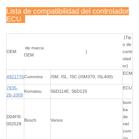
Lista de compatibilidad del controlador
ECU
(Tip
o de
de marca
OEM
)
contr
OEM
olad
or)
ECM
4921776
Cummins
ISM, ISL, ISC (ISM370, ISL400)
7835-
ECU
Komatsu
S6D114E, S6D125
26-1009
bom
ba
D04FR-
de
Bosch
Varios
002528
riel
com
ún