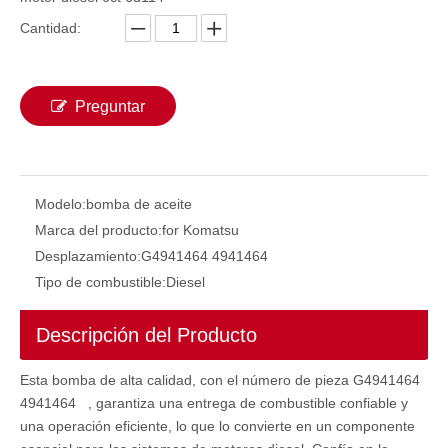
Cantidad:
Preguntar
Modelo:
bomba de aceite
Marca del producto:
for Komatsu
Desplazamiento:
G4941464 4941464
SAA6D140E 6219-71-1201 094000-0633 Bomba de inyección de combustible de motor diesel genuino SAA6D140E Conjunto de bomba para PC2000-8 WA900 Diesel
SA6D125E 6D125 6156-71-1132 094000-0463 Conjunto de bomba de inyección de combustible diesel del motor diesel Conjunto de bomba para Denso Komatsu
Tipo de combustible:
Diesel
Descripción del Producto
Esta bomba de alta calidad, con el número de pieza G4941464
4941464 , garantiza una entrega de combustible confiable y
una operación eficiente, lo que lo convierte en un componente