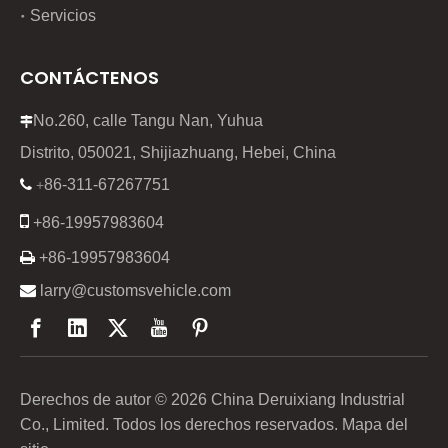
Servicios
CONTÁCTENOS
No.260, calle Tangu Nan, Yuhua

Distrito, 050021, Shijiazhuang, Hebei, China
86-311-67267751

+

+86-19957983604

+86-19957983604

larry@customsvehicle.com
Derechos de autor ©
2026
China Deruixiang Industrial
Co., Limited. Todos los derechos reservados.
Mapa del