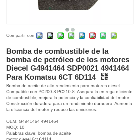
Compartir con:
Bomba de inyección de combustible 398-1498 3981498 C7.1 para CAT 320D2 E320D2 CAT320D2 para Delphi DP310 9521A030H
Bomba de combustible 24046345 22905123 VOE24046345 VOE22905123 MOTOR INDUSTRIA BOMBA DE ACEITE NUEVA COMBUSTIBLE EC200 EC210 EC240 EC290 EC300 Para el motor de camiones de automóviles Factory de bombas de pistón hidráulico
Bomba de combustible de la
bomba de petróleo de los motores
Diecel G4941464 SDP0021 4941464
Para Komatsu 6CT 6D114
Bomba de aceite de alto rendimiento para motores diesel.
Compatible con PC200-8 PC210-8. Asegura la entrega eficiente
de combustible, mejora la potencia y la confiabilidad del motor.
Construcción duradera para un rendimiento duradero. Aumenta
la eficiencia del motor y reduce las emisiones.
OEM: G4941464 4941464
MOQ: 10
Palabras clave: bomba de aceite
Motor SAA 12V 140E Bomba de inyección Bomba de combustible Assy6219-71-1100 094000-0625 ND094000-0625 Conjunto de la bomba para el motor diesel Yanmar
Bomba de inyección de combustible de motor diesel genuino 6743-71-1131 Conjunto de la bomba para 6D114 6D114-2 6D114E-2 Motor diesel
motor diesel 6ct 6d114