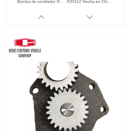
Bomba de ventilador R520VS Regulador de la bomba hidráulica de la bomba hidráulica R485 31QB-30130 para Hyundai R485 Excavador Conjunto de bomba de piezas hidráulicas
K3V112 Hecha en China Bomba hidráulica de la bomba principal para Hyundai Excavator Hidráulico Piezas del motor diesel DX300 DX300LC DX300LCS 400914-00393
28214696 9521A030H Piezas de repuesto Excavador Diesel Motor de bomba de inyección de combustible 28214696 9521A030H para C7.1 Bomba de combustible Piezas de reparación interna en venta
Bomba de inyección de combustible 3190677 3190678 319-0677 319-0678 C7 C9 para CAT E330C E330D E336D Industrial Nuevo combustible de combustible de bomba de aceite