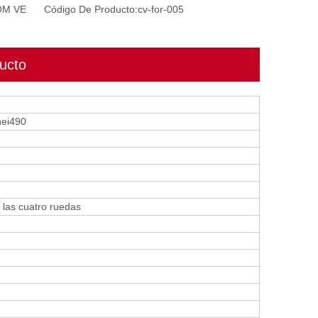
OM VE
Código De Producto:
cv-for-005
ucto
nei490
 las cuatro ruedas