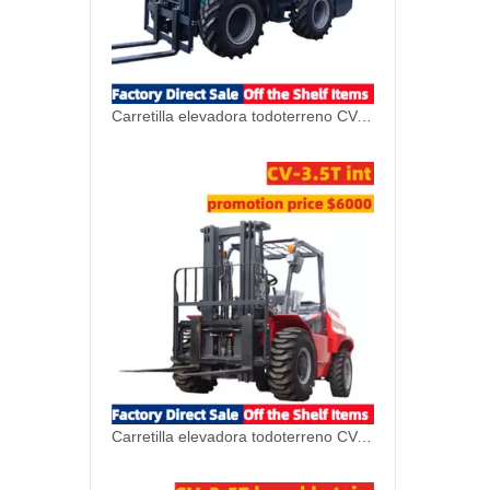
Carretilla elevadora todoterreno CV-4.0T Forest con cabina cerrada
Carretilla elevadora todoterreno CV-3.5T Int para terreno accidentado con cabina