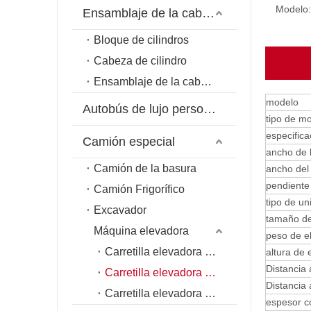
Modelo:
Ensamblaje de la cabeza del cilindro
Bloque de cilindros
Cabeza de cilindro
Ensamblaje de la cabeza del cilindro
modelo
Autobús de lujo personalizado
tipo de mo
especific
Camión especial
ancho de l
Camión de la basura
ancho del 
pendiente
Camión Frigorífico
tipo de un
Excavador
tamaño de
Máquina elevadora
peso de e
Carretilla elevadora de aire
altura de 
Distancia 
Carretilla elevadora diésel
Distancia 
Carretilla elevadora eléctrica
espesor c