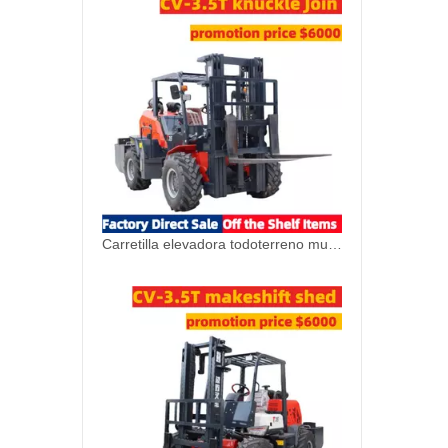
Carretilla elevadora todoterreno multiusos con tracción en las cuatro ruedas y articulación articulada CV-3.5T