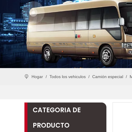
Hogar
/
Todos los vehiculos
/
Camión especial
/
M
CATEGORIA DE
PRODUCTO