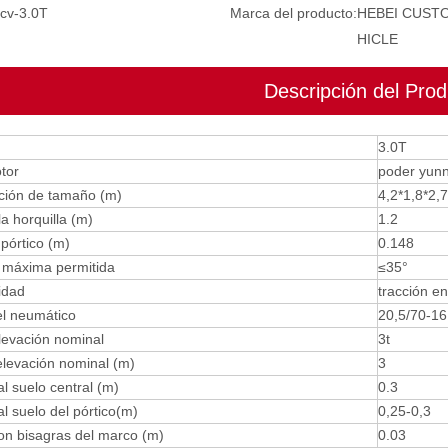
cv-3.0T
Marca del producto:
HEBEI CUST
HICLE
Descripción del Prod
3.0T
tor
poder yun
ación de tamaño (m)
4,2*1,8*2,7
a horquilla (m)
1.2
pórtico (m)
0.148
 máxima permitida
≤35°
idad
tracción en
l neumático
20,5/70-16
levación nominal
3t
elevación nominal (m)
3
al suelo central (m)
0.3
al suelo del pórtico(m)
0,25-0,3
on bisagras del marco (m)
0.03