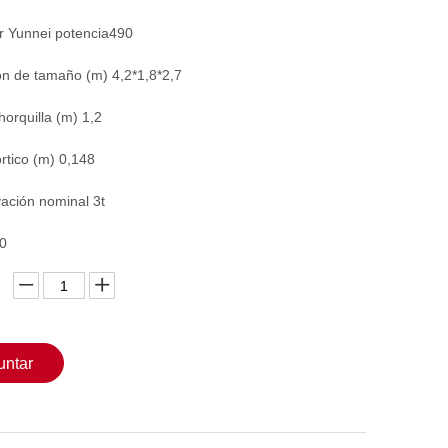
r Yunnei potencia490
ón de tamaño (m) 4,2*1,8*2,7
horquilla (m) 1,2
rtico (m) 0,148
ación nominal 3t
00
untar