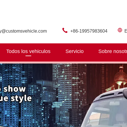
ry@customsvehicle.com
+86-19957983604
E
Todos los vehiculos
Servicio
Sobre nosot