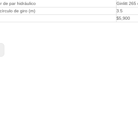
r de par hidráulico
Ginlitt 265
círculo de giro (m)
3.5
$5,900
: