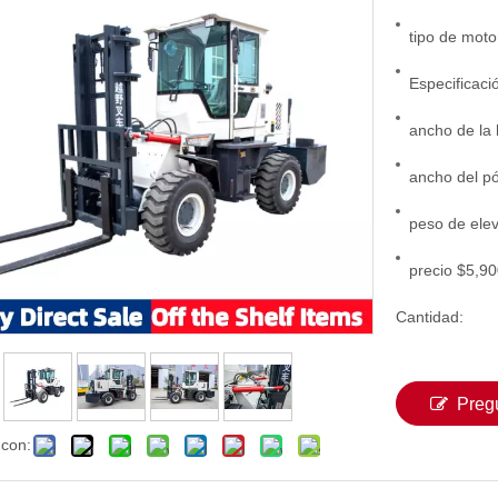
tipo de moto
Especificaci
ancho de la 
ancho del pó
peso de elev
precio $5,9
Cantidad:
Preg
 con: