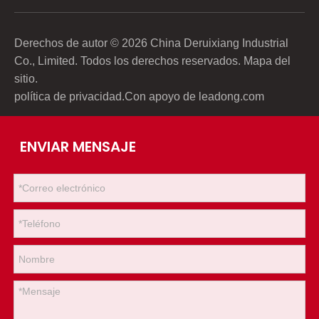
Derechos de autor ©
2026
China Deruixiang Industrial
Co., Limited. Todos los derechos reservados.
Mapa del
sitio
.
política de privacidad
.Con apoyo de
leadong.com
ENVIAR MENSAJE