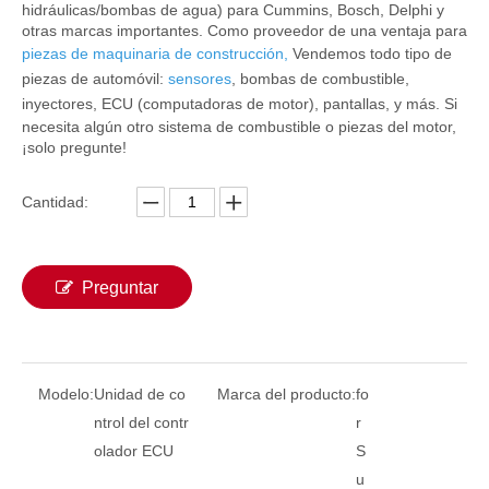
hidráulicas/bombas de agua) para Cummins, Bosch, Delphi y
otras marcas importantes. Como proveedor de una ventaja para
piezas de maquinaria de construcción
,
Vendemos todo tipo de
piezas de automóvil:
sensores
, bombas de combustible,
inyectores,
ECU (computadoras de motor)
, pantallas, y más. Si
necesita algún otro sistema de combustible o piezas del motor,
¡solo pregunte!
Cantidad:
Preguntar
YN22E00123F3 Unidad de control de la ECU ECU Unidad de controlador de motor Universal para piezas de excavador Kobelco SK200-6E SK210-6E
Controlador ECU Unidad de control ECU Universal D04FR-002528 Unidad de controlador del motor para piezas de excavador de Kobelco SK130-8 SK140-8
Modelo:
Unidad de co
Marca del producto:
fo
ntrol del contr
r
olador ECU
S
u