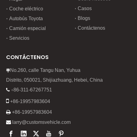
Casos
Coche eléctrico
Blogs
Autobús Toyota
Contáctenos
Camión especial
Servicios
CONTÁCTENOS
No.260, calle Tangu Nan, Yuhua

Distrito, 050021, Shijiazhuang, Hebei, China
86-311-67267751

+

+86-19957983604

+86-19957983604

larry@customsvehicle.com