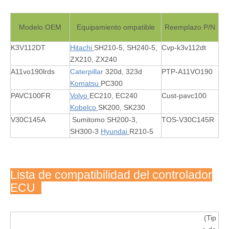
Modelo OEM
Equipamiento ompatible
Reemplazo P/N
K3V112DT
Hitachi
SH210-5, SH240-5,
Cvp-k3v112dt
ZX210, ZX240
A11vo190lrds
Caterpillar
320d, 323d
PTP-A11VO190
Komatsu
PC300
PAVC100FR
Volvo
EC210, EC240
Cust-pavc100
Kobelco
SK200, SK230
V30C145A
Sumitomo SH200-3,
TOS-V30C145R
SH300-3
Hyundai
R210-5
Lista de compatibilidad del controlador
ECU
(Tip