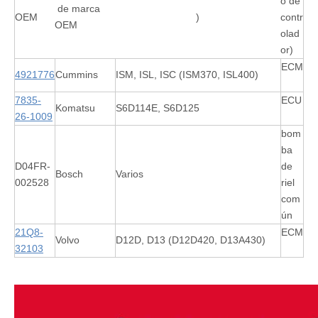
o de
de marca
OEM
)
contr
OEM
olad
or)
ECM
4921776
Cummins
ISM, ISL, ISC (ISM370, ISL400)
7835-
ECU
Komatsu
S6D114E, S6D125
26-1009
bom
ba
D04FR-
de
Bosch
Varios
002528
riel
com
ún
21Q8-
ECM
Volvo
D12D, D13 (D12D420, D13A430)
32103