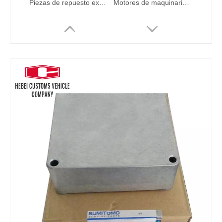
Piezas de repuesto excavadoras 326-4635 3264635 C6.4 3264635 MOTOR 320D C4.2 C4.4 C6.6 Bomba de combustible 326-4635 3264635 C6.4 3264635 Para partes hidráulicas de cataterpilares de combustible de combustible hidráulico Factory Factory Factory Factory Factory Factory Factory Factory
Motores de maquinaria Bomba principal Bomba hidráulica Assy YY10V00009F6 YY10V00009F1 K7V63DTP para Kobelco SK130-8 SK140-8 P
9276191 Controlador ECU para Hitachi ZX200-5GZX200-3 ZX330-3 ECU Reemplazar ECU en la unidad de control del motor del motor del motor Hitachi en el excavador
4631129 Controlador ECU para Hitachi ZX200-5GZX200-3 ZX330-3 ECU Reemplace ECU en la unidad de control del motor del motor del motor Hitachi en Hitachi Unidad de control del motor