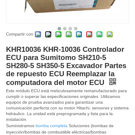
Compartir con:
Controlador ECU YA00002098 para Hitachi ZX200-5G ECU Reemplace ECU en Hitachi Excavator Engine Computer Control de control del motor
783426002 7834216000 7834216003 placa controladora de motor 7834-21-6002 7834-21-6000 7834-21-6003 para PC200-6 PC220-6 6D102 Circuito ECU Controlador de controlador ECU
KHR10036 KHR-10036 Controlador
ECU para Sumitomo SH210-5
SH280-5 SH350-5 Excavador Partes
de repuesto ECU Reemplazar la
computadora del motor ECU
Este módulo ECU está meticulosamente remanufacturado para
cumplir o superar las especificaciones originales. Utilizamos
equipos de prueba avanzados para garantizar una
comunicación perfecta con su motor Hitachi, sensores y sistema
hidráulico. La unidad está preprogramada y lista para la
instalación.
Suministramos
bomba completa
Soluciones (bombas de
Panel de tablas de controlador 7835-26-1009 Controlador de bomba excavadora ECU 7835261009 CDI 50 CC Euro4 + Unidad de control de la ECU del controlador para PC220LC-7 PC210LC-7
7835-46-1007 7835-46-1009 Controlador de bomba de excavadores ECU 7835461007 7835461009 OBD2 Nuevo unidad de control de piezas de motor ECU PC200-8 PC220-8
inyección/bombas de combustible eléctricas/bombas